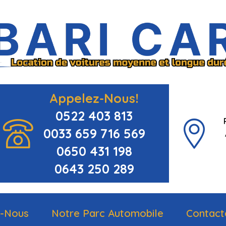
Appelez-Nous!
0522 403 813
0033 659 716 569
0650 431 198
0643 250 289
-Nous
Notre Parc Automobile
Contact